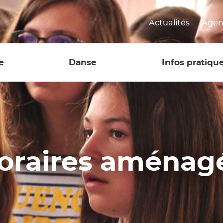
Actualités
Age
Conservatoire
Musique, Da
K
e
Danse
Infos pratiqu
Archives
W
Disciplines et
Pré-inscriptions
professeurs de
2026-2027
danse
ectives
Ouverture école
Cursus Danse
musique de Lou
 horaires aména
Eveil - Initiation
17ème Académie
Danse
d’orchestre
on
symphonique
Tenues de danse
école
Classes à Horair
Aménagés Musi
M)