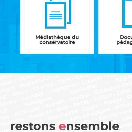
Médiathèque du
Doc
conservatoire
péda
restons
e
nsemble