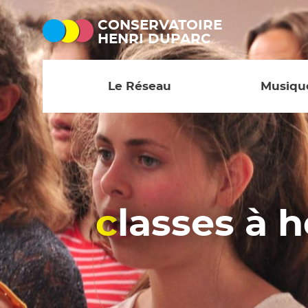
CONSERVATOIRE
HENRI DUPARC
Le Réseau
Musiqu
Présentation
Disciplines et
professeurs
Écoles de musique
Pratiques coll
Horaires et Contact
Cursus
classes à
Le personnel
Eveil - Initiati
Médiathèque
Orchestre à l'
L'histoire du
Conservatoire
Adultes (DPA