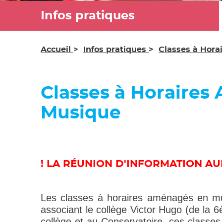
Concerts scol
Infos pratiques
La saison
professionnel
Accueil
Infos pratiques
Classes à Hor
Classes à Horaire
Musique
! LA RÉUNION D'INFORMATION A
Les classes à horaires aménagés en mus
associant le collège Victor Hugo (de la 6
collège et au Conservatoire, ces class