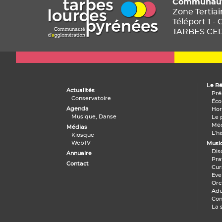
Communauté
Zone Tertia
Téléport 1 - 
TARBES CE
Le R
Actualités
Pré
Conservatoire
Éco
Agenda
Hor
Musique, Danse
Le 
Méd
Médias
L'h
Kiosque
WebTV
Musi
Annuaire
Pra
Contact
Cur
Evei
Orc
Adu
Con
La 