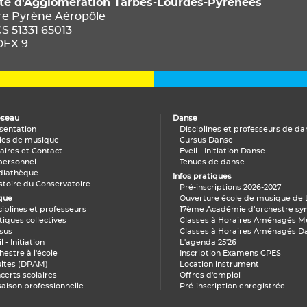
 d'Agglomération Tarbes-Lourdes-Pyrénées
ire Pyrène Aéropôle
CS 51331 65013
DEX 9
éseau
Danse
sentation
Disciplines et professeurs de 
les de musique
Cursus Danse
aires et Contact
Eveil - Initiation Danse
personnel
Tenues de danse
iathèque
Infos pratiques
istoire du Conservatoire
Pré-inscriptions 2026-2027
que
Ouverture école de musique de
Disciplines et professeurs
17ème Académie d’orchestre s
tiques collectives
Classes à Horaires Aménagés M
sus
Classes à Horaires Aménagés D
l - Initiation
L'agenda 25'26
hestre à l'école
Inscription Examens CPES
ltes (DPAM)
Location instrument
certs scolaires
Offres d'emploi
saison professionnelle
Pré-inscription enregistrée