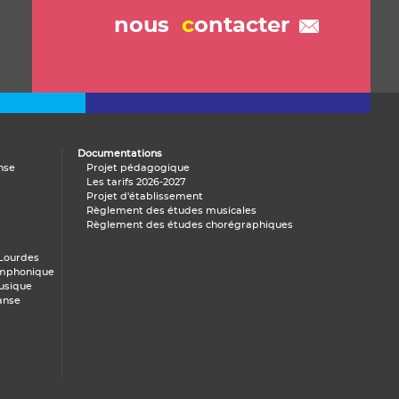
nous
c
ontacter
Documentations
danse
Projet pédagogique
Les tarifs 2026-2027
Projet d'établissement
Règlement des études musicales
Règlement des études chorégraphiques
 Lourdes
ymphonique
usique
anse