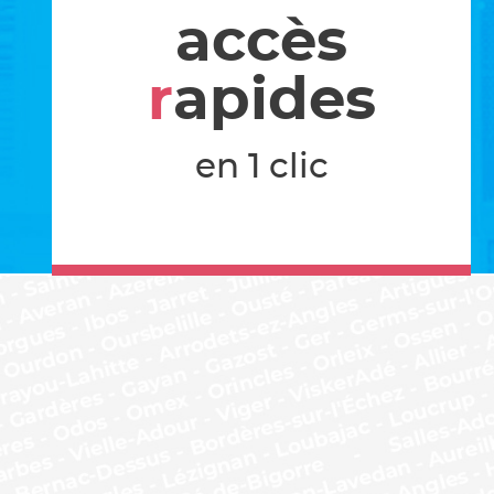
accès
r
apides
en 1 clic