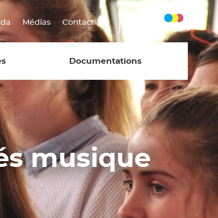
nda
Médias
Contact
nse
iosque
es
Documentations
ebTV
Projet pédagogique
Les tarifs 2026-2027
 de
rdes
Projet
d'établissement
gés musique
Règlement des
études musicales
es
Règlement des
que
études
chorégraphiques