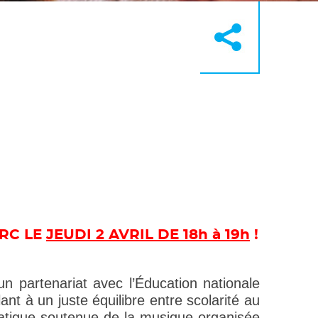
es
e
mens
ment
ARC LE
JEUDI 2 AVRIL DE 18h à 19h
!
 partenariat avec l’Éducation nationale
nt à un juste équilibre entre scolarité au
atique soutenue de la musique organisée