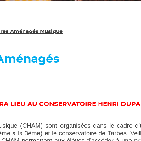
Classes à Horair
Aménagés Dans
aires
L'agenda 25'26
le
aires Aménagés Musique
Inscription Exa
CPES
Location instru
s Aménagés
Offres d'emploi
Pré-inscription
enregistrée
URA LIEU AU CONSERVATOIRE HENRI DUP
ique (CHAM) sont organisées dans le cadre d’un
ème à la 3ème) et le conservatoire de Tarbes. Veilla
es CHAM permettent aux élèves d’accéder à une pr