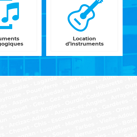
uments
Location
gogiques
d’instruments