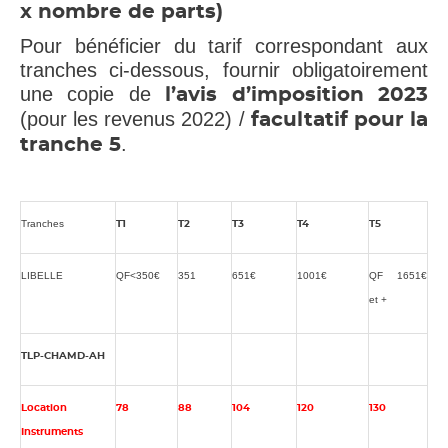
x nombre de parts)
Pour bénéficier du tarif correspondant aux
tranches ci-dessous, fournir obligatoirement
une copie de
l’avis d’imposition 2023
(pour les revenus 2022) /
facultatif pour la
.
tranche 5
Tranches
T1
T2
T3
T4
T5
LIBELLE
QF<350€
351
651€
1001€
QF 1651€
et +
TLP-CHAMD-AH
Location
78
88
104
120
130
Instruments